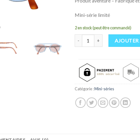
Produit aventure – Fabriqué et
Mini-série limité
2 en stock (peut être commandé)
quantité de Aventure
AJOUTER 
Catégorie :
Mini-séries
MENTAIRES
AVIS (0)