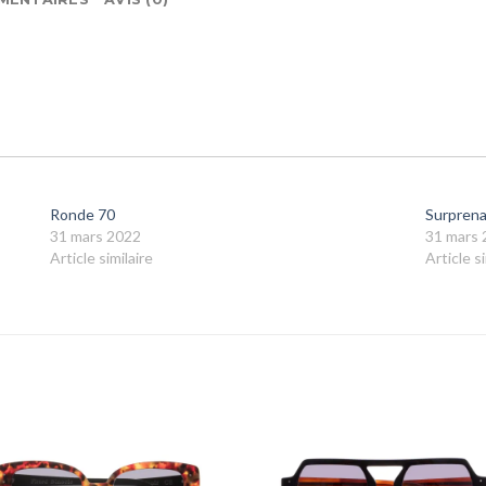
Ronde 70
Surpren
31 mars 2022
31 mars 
Article similaire
Article si