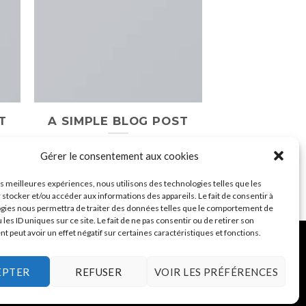
T
A SIMPLE BLOG POST
Gérer le consentement aux cookies
les meilleures expériences, nous utilisons des technologies telles que les
 stocker et/ou accéder aux informations des appareils. Le fait de consentir à
gies nous permettra de traiter des données telles que le comportement de
 les ID uniques sur ce site. Le fait de ne pas consentir ou de retirer son
 peut avoir un effet négatif sur certaines caractéristiques et fonctions.
EPTER
REFUSER
VOIR LES PRÉFÉRENCES
 DE VENTE
POINT DE VENTE
- www.studiocg.fr