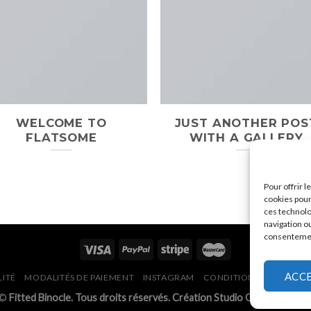
WELCOME TO
JUST ANOTHER POS
FLATSOME
WITH A GALLERY
Pour offrir 
cookies pour
ces technolo
navigation ou
consentement
ACC
LITÉ
MODALITÉS DE PAIEMENT
INSTAGRAM
CONDITIONS GÉNÉRALES
 ©
Fitted Binocle. Tous droits réservés. Création Studio CG Designer 